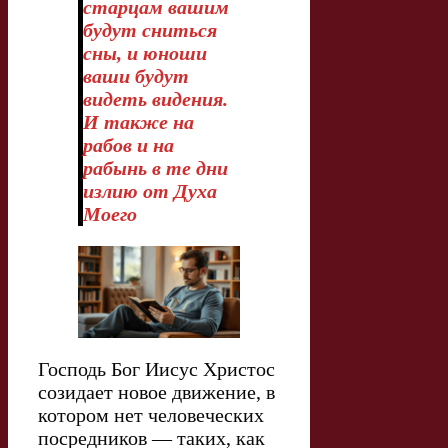
старцам вашим
будут сниться
сны, и юноши
ваши будут
видеть видения.
И также на
рабов и на
рабынь в те дни
излию от Духа
Моего
Господь Бог Иисус Христос
созидает новое движение, в
котором нет человеческих
посредников — таких, как