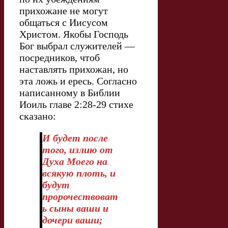
прихожане не могут
общаться с Иисусом
Христом. Якобы Господь
Бог выбрал служителей —
посредников, чтоб
наставлять прихожан, но
эта ложь и ересь. Согласно
написанному в Библии
Иоиль главе 2:28-29 стихе
сказано:
И будет после
того, излию от
Духа Моего на
всякую плоть, и
будут
пророчествоват
ь сыны ваши и
дочери ваши;