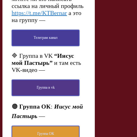
ссылка на личный профиль
https://t.me/KTBernar
а это
на группу —
Телеграм канал
🔷 Группа в VK
“Иисус
мой Пастырь”
и там есть
VK-видео —
Группа в vk
🟠
Группа ОК
:
Иисус мой
Пастырь
—
Группа ОК