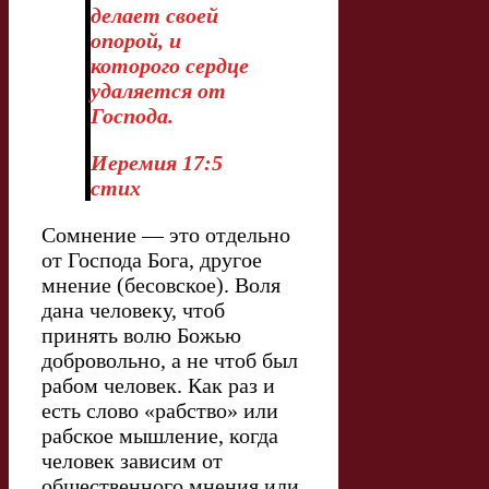
делает своей
опорой, и
которого сердце
удаляется от
Господа.
Иеремия 17:5
стих
Сомнение — это отдельно
от Господа Бога, другое
мнение (бесовское). Воля
дана человеку, чтоб
принять волю Божью
добровольно, а не чтоб был
рабом человек. Как раз и
есть слово «рабство» или
рабское мышление, когда
человек зависим от
общественного мнения или