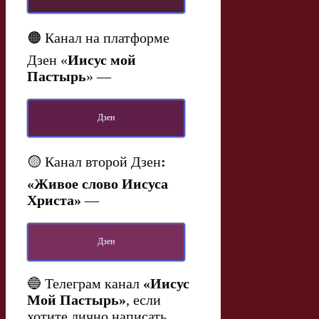
🟠 Канал на платформе
Дзен «
Иисус мой
Пастырь
» —
Дзен
🟡 Канал второй Дзен
:
«Живое слово Иисуса
Христа»
—
Дзен
🔵 Телеграм канал
«Иисус
Мой Пастырь»
, если
хотите лично написать