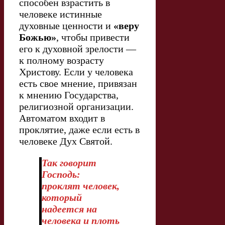
способен взрастить в
человеке истинные
духовные ценности и
«веру
Божью»
, чтобы привести
его к духовной зрелости —
к полному возрасту
Христову. Если у человека
есть свое мнение, привязан
к мнению Государства,
религиозной организации.
Автоматом входит в
проклятие, даже если есть в
человеке Дух Святой.
Так говорит
Господь:
проклят человек,
который
надеется на
человека и плоть