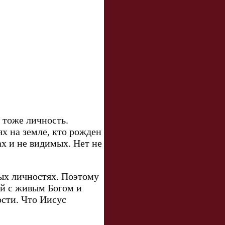
 тоже личность.
х на земле, кто рожден
х и не видимых. Нет не
ных личностях. Поэтому
ий с живым Богом и
ости. Что Иисус