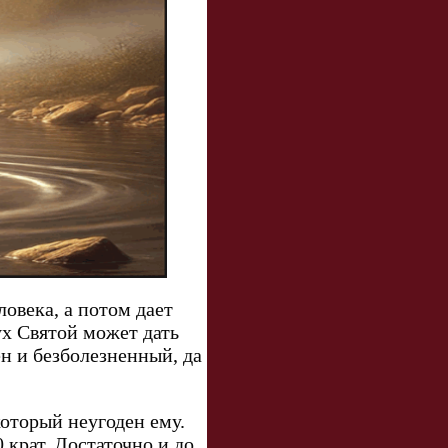
ловека, а потом дает
ух Святой может дать
н и безболезненный, да
который неугоден ему.
 крат. Достаточно и до