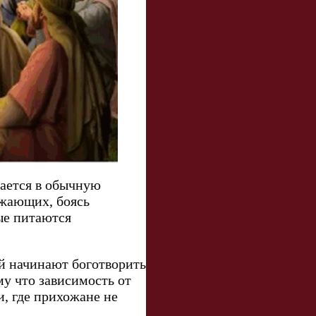
щается в обычную
ужающих, боясь
ые питаются
ей начинают боготворить
у что зависимость от
, где прихожане не