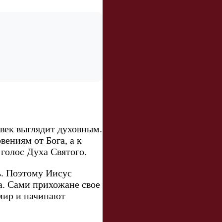
овек выглядит духовным.
вениям от Бога, а к
 голос Духа Святого.
ь. Поэтому Иисус
га. Сами прихожане свое
умир и начинают