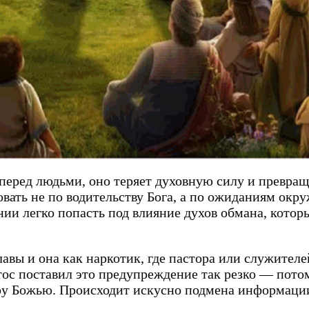
 перед людьми, оно теряет духовную силу и превра
овать не по водительству Бога, а по ожиданиям окр
нии легко попасть под влияние духов обмана, котор
авы и она как наркотик, где пастора или служител
ос поставил это предупреждение так резко — потом
ру Божью. Происходит искусно подмена информации